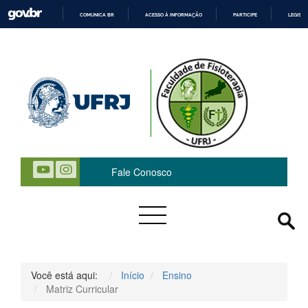
COMUNICA BR
ACESSO À INFORMAÇÃO
PARTICIPE
LEGISL
IR
PARA
O
CONTEÚDO
 Fale Conosco
Você está aqui:
Início
Ensino
Matriz Curricular