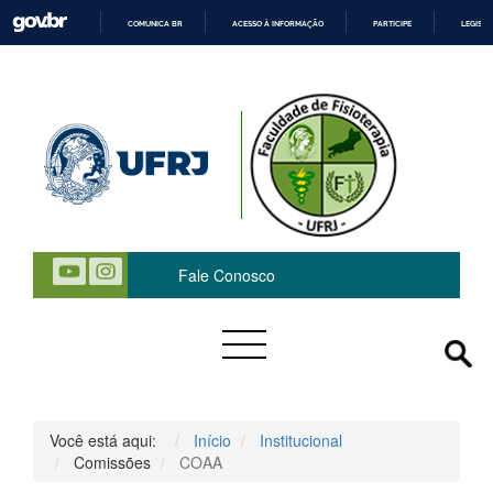
COMUNICA BR
ACESSO À INFORMAÇÃO
PARTICIPE
LEGISL
IR
PARA
O
CONTEÚDO
 Fale Conosco
Você está aqui:
Início
Institucional
Comissões
COAA