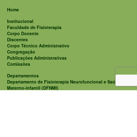
Home
Institucional
Faculdade de Fisioterapia
Corpo Docente
Discentes
Corpo Técnico Administrativo
Congregação
Publicações Administrativas
Comissões
Departamentos
Departamento de Fisioterapia Neurofuncional e Saúde
Materno-infantil (DFNMI)
Departamento de Fisioterapia Cardiorrespiratória e
Musculoesquelética (DFCME)
Ensino
Projeto Pedagógico do Curso de Graduação
Matriz Curricular
Quadro de Horário